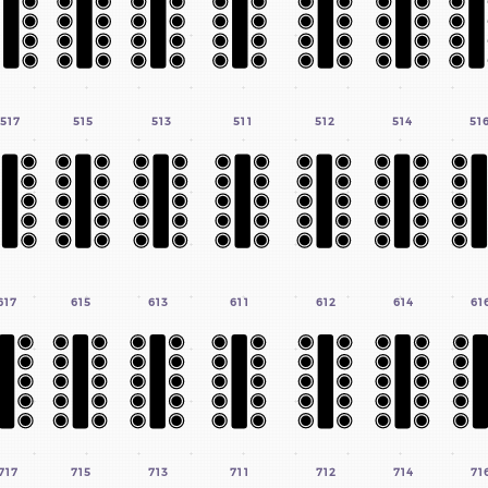
2-0855
ssime.com
, Saguenay (Québec) G7S 1X7
517
515
513
511
512
514
51
024 – QUÉBEC ISSIME, RÉALISÉ PAR
L’
AGENCE DÉCLIC
617
615
613
611
612
614
61
717
715
713
711
712
714
71