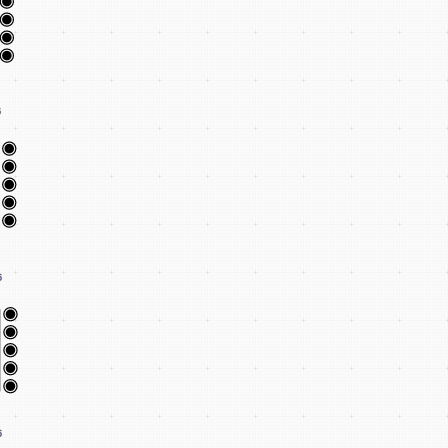
6
6
6