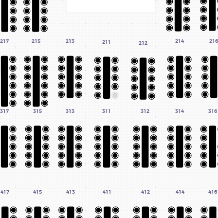
217
215
213
21
214
211
212
317
315
313
311
312
314
316
NIQUE AVEC QUÉBEC ISSIME !
417
415
413
411
412
414
416
ACTER