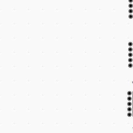
(418) 51
info@quebeci
2795, rue Hocquart, Jonquière
©2