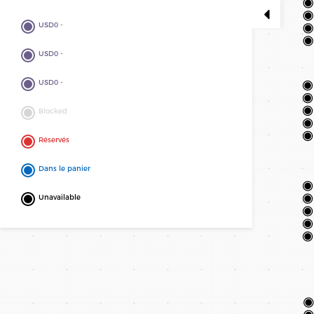
USD0 -
USD0 -
USD0 -
PICK YOUR SEAT(S)
Blocked
Réservés
Dans le panier
Unavailable
VIVEZ L’EXPÉRIENCE MUSICALE U
NOUS CONT